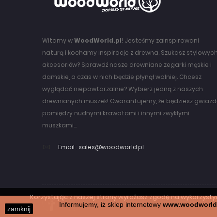
Witamy w
WoodWorld.pl
! Jesteśmy zainspirowani
naturą i kochamy inspiracje z drewna. Szukasz stylowyc
akcesoriów? Sprawdź nasze drewniane zegarki męskie i
damskie, a czas w nich będzie płynął wolniej. Chcesz
wyglądać niepowtarzalnie? Wybierz jedną z naszych
drewnianych muszek! Gwarantujemy, że będziesz gwiaz
pomiędzy nudnymi krawatami i innymi zwykłymi
muszkami...
Email :
sales@woodworld.pl
Korzystając z naszej strony wyrażasz zgodę na wykorzysty
Informujemy, iż sklep internetowy
www.woodworld
zamknij