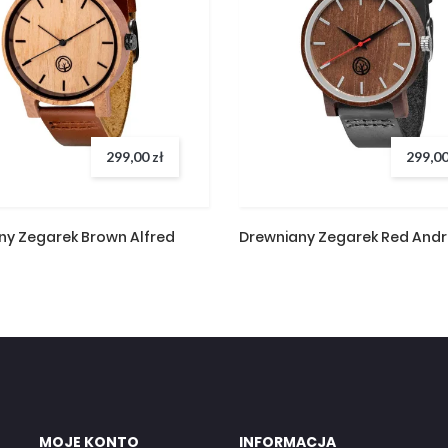
299,00 zł
299,00
ny Zegarek Brown Alfred
Drewniany Zegarek Red And
MOJE KONTO
INFORMACJA