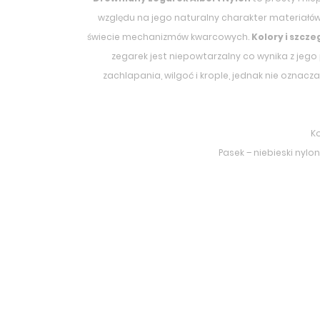
względu na jego naturalny charakter materiałów
świecie mechanizmów kwarcowych.
Kolory i szcze
zegarek jest niepowtarzalny co wynika z jego
zachlapania, wilgoć i krople, jednak nie oznacz
K
Pasek – niebieski nylo