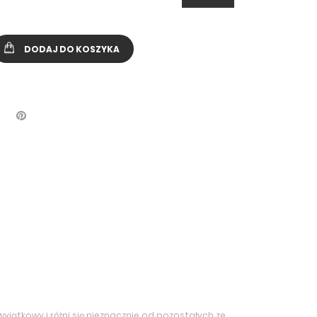
DODAJ DO KOSZYKA
yjątkowy i różni się nieznacznie od pozostałych ze