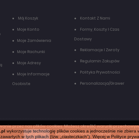
Mój Koszyk
Kontakt Z Nami
Moje Konto
Formy, Koszty I Czas
h
Dostawy
Moje Zamówienia
Reklamacje I Zwroty
Moje Rachunki
Regulamin Zakupów
Moje Adresy
dą
Polityka Prywatności
Moje Informacje
Personalizacja/grawer
Osobiste
wanie przez nas plików cookies. Możesz określić warunki przechowyw
WoodWorld.pl. Wszystkie prawa zastrzeżone. 2024
.pl
wykorzystuje technologię plików cookies a jednocześnie nie zbiera 
Więcej informacji
Odrzuć
Akceptuj
zawartych w tych plikach (tzw. „ciasteczkach”). Więcej w
Polityce prywa