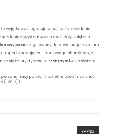
to wyjątkowa elegancja w najlepszym wydaniu.
tórzy lubią łączyć naturalne materiały z pięknem
ylonowy pasek
regulowany do dowolnego rozmiaru
ą i kopertą nadają mu sportowego charakteru, a
uje się kolorystycznie ze
srebrnymi
wskazówkami.
personalizacji poniżej (max. 50 znaków), nacisnąć
 (+30 zł) )
ZAPISZ