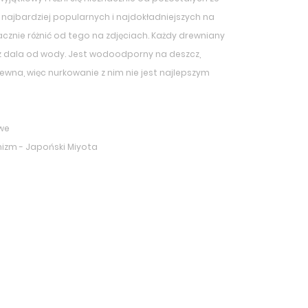
z najbardziej popularnych i najdokładniejszych na
znie różnić od tego na zdjęciach. Każdy drewniany
z dala od wody. Jest wodoodporny na deszcz,
rewna, więc nurkowanie z nim nie jest najlepszym
we
anizm - Japoński Miyota