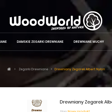
IANE
DAMSKIE ZEGARKI DREWNIANE
DREWNIANE MUCHY
>
Zegarki Drewniane
>
Drewniany Zegarek Albert Nylon
Drewniany Zegarek Alb
Stan:
Nowy produkt