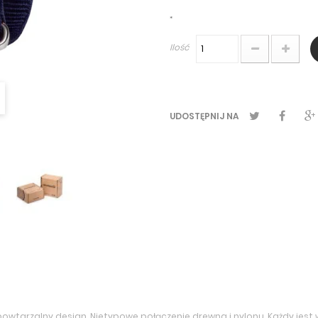
*
Ilość
UDOSTĘPNIJ NA
epowtarzalny design. Nietypowe połączenie drewna i nylonu. Każdy jest w