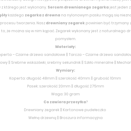
 z którego jest wykonany.
Sercem drewnianego
zegarka
jest jeden 
góły
każdego
zegarka z drewna
na nylonowym pasku mogą się nieznac
 procesu tworzenia. Nasz
drewniany zegarek
powinien być trzymany 
a to, że można się w nim kąpać. Zegarek wykonany jest z naturalnego d
pomysłem.
Materiały:
operta –
Czarne drzewo sandałowe
|| Tarcza –
Czarne drzewo sandało
nowy || Srebrne wskazówki, srebrny sekundnik || Szkło mineralne || Mech
Wymiary:
Koperta: długość 48mm || szerokość 40mm || grubość 10mm
Pasek: szerokość 20mm || długość 275mm
Waga: 30 gram
Co zawiera przesyłka
?
Drewniany zegarek || Kartonowe pudełeczko
Wełnę drzewną || Broszura informacyjna