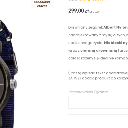
299,00 zł
brutto
Drewniany zegarek
Albert Nylon
Zaprojektowany z myślą o tych, k
codziennego życia.
Niebieski n
wraz z
ciemną
drewnianą
tarcz
całość razem się idealnie kompon
(Proszę wpisać tekst dodatkowej 
ZAPISZ i dodać produkt do koszyka
Personalizacja / grawer