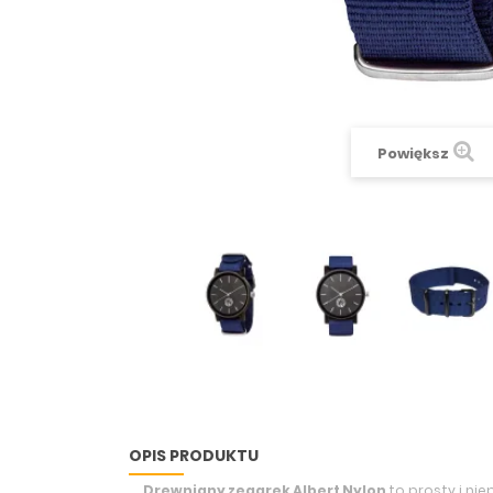
Powiększ
OPIS PRODUKTU
Drewniany zegarek Albert Nylon
to prosty i ni