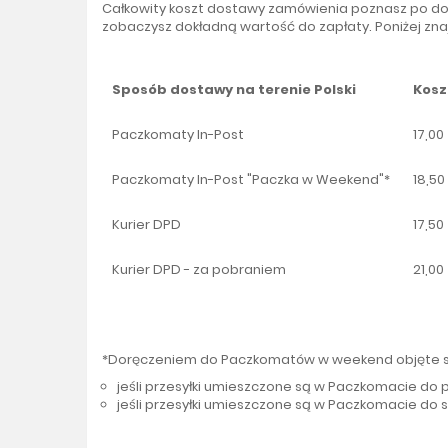
Całkowity koszt dostawy zamówienia poznasz po dod
zobaczysz dokładną wartość do zapłaty. Poniżej z
Sposób dostawy na terenie Polski
Kosz
Paczkomaty In-Post
17,00 
Paczkomaty In-Post "Paczka w Weekend"*
18,50 
Kurier DPD
17,50 
Kurier DPD - za pobraniem
21,00 
Kurier DPD - do punktu Pick-Up**
13,99 
*Doręczeniem do Paczkomatów w weekend objęte są p
jeśli przesyłki umieszczone są w Paczkomacie do p
jeśli przesyłki umieszczone są w Paczkomacie do s
**Lista dostępnych punktów Pick-up dostępna
tutaj