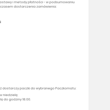
 dostawy i metody płatności - w podsumowaniu
m czasem dostarczenia zamówienia:
i
 iż dostarczy paczki do wybranego Paczkomatu:
w niedzielę;
ę do godziny 18:00.