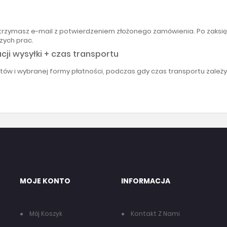
trzymasz e-mail z potwierdzeniem złożonego zamówienia. Po zaksię
zych prac.
cji wysyłki + czas transportu
uktów i wybranej formy płatności, podczas gdy czas transportu zale
MOJE KONTO
INFORMACJA
Mój Koszyk
Kontakt Z Nami