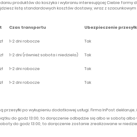
aniu produktów do koszyka i wybraniu interesującej Ciebie formy
najdziesz listę standardowych kosztów dostawy, wraz z szacunkowy
t
Czas transportu
Ubezpieczenie przesyłk
zł
1-2 dni robocze
Tak
zł
1-2 dni (również sobota i niedziela)
Tak
zł
1-2 dni robocze
Tak
zł
1-2 dni robocze
Tak
zł
1-2 dni robocze
Tak
rzesyłki po wykupieniu dodatkowej usługi. Firma InPost deklaruje,
iątku do godz 13:00, to doręczenie odbędzie się albo w sobotę albo 
oboty do godz 13:00, to doręczenie zostanie zrealizowane w niedziel