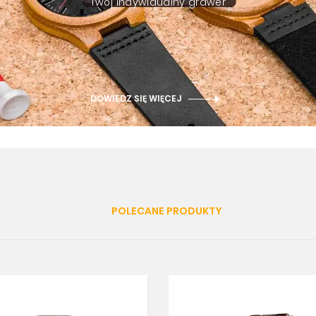
Twój indywidualny grawer
DOWIEDZ SIĘ WIĘCEJ
POLECANE PRODUKTY