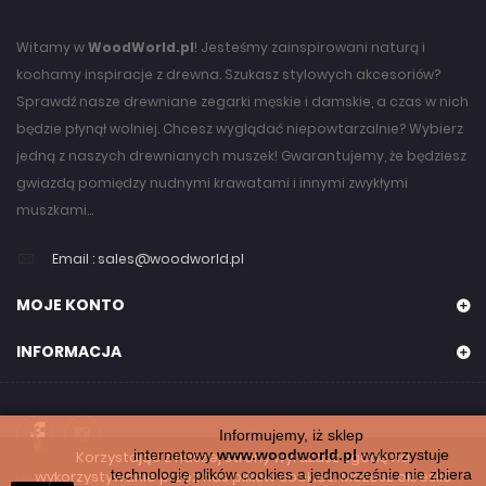
Witamy w
WoodWorld.pl
! Jesteśmy zainspirowani naturą i
kochamy inspiracje z drewna. Szukasz stylowych akcesoriów?
Sprawdź nasze drewniane zegarki męskie i damskie, a czas w nich
będzie płynął wolniej. Chcesz wyglądać niepowtarzalnie? Wybierz
jedną z naszych drewnianych muszek! Gwarantujemy, że będziesz
gwiazdą pomiędzy nudnymi krawatami i innymi zwykłymi
muszkami...
Email :
sales@woodworld.pl
MOJE KONTO
INFORMACJA
Informujemy, iż sklep
internetowy
www.woodworld.pl
wykorzystuje
Korzystając z naszej strony wyrażasz zgodę na
technologię plików cookies a jednocześnie nie zbiera
wykorzystywanie przez nas plików cookies. Możesz określić
WoodWorld.pl. Wszystkie prawa zastrzeżone. 2024