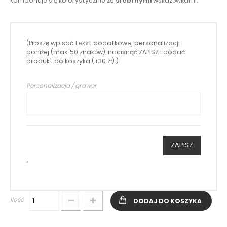
komponuje się kolorystycznie ze
srebrnymi
wskazówkami.
(Proszę wpisać tekst dodatkowej personalizacji
poniżej (max. 50 znaków), nacisnąć ZAPISZ i dodać
produkt do koszyka (+30 zł) )
Personalizacja / grawer
ZAPISZ
*
Ilość
DODAJ DO KOSZYKA