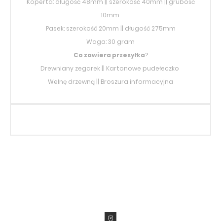
Koperta: długość 48mm || szerokość 40mm || grubość
10mm
Pasek: szerokość 20mm || długość 275mm
Waga: 30 gram
Co zawiera przesyłka
?
Drewniany zegarek || Kartonowe pudełeczko
Wełnę drzewną || Broszura informacyjna