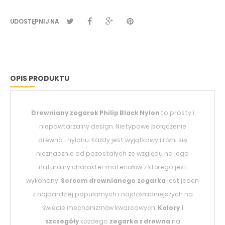
UDOSTĘPNIJ NA
OPIS PRODUKTU
Drewniany zegarek
Philip Black Nylon
to prosty i
niepowtarzalny design. Nietypowe połączenie
drewna i nylonu. Każdy jest wyjątkowy i różni się
nieznacznie od pozostałych ze względu na jego
naturalny charakter materiałów z którego jest
wykonany.
Sercem drewnianego
zegarka
jest jeden
z najbardziej popularnych i najdokładniejszych na
świecie mechanizmów kwarcowych.
Kolory i
szczegóły
każdego
zegarka z drewna
na