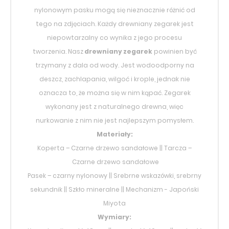
nylonowym pasku mogą się nieznacznie różnić od
tego na zdjęciach. Każdy drewniany zegarek jest
niepowtarzalny co wynika z jego procesu
tworzenia. Nasz
drewniany zegarek
powinien być
trzymany z dala od wody. Jest wodoodporny na
deszcz, zachlapania, wilgoć i krople, jednak nie
oznacza to, że można się w nim kąpać. Zegarek
wykonany jest z naturalnego drewna, więc
nurkowanie z nim nie jest najlepszym pomysłem.
Materiały:
Koperta – C
zarne drzewo sandałowe
|| Tarcza –
Czarne drzewo sandałowe
Pasek – czarny nylonowy || Srebrne wskazówki, srebrny
sekundnik || Szkło mineralne || Mechanizm - Japoński
Miyota
Wymiary: