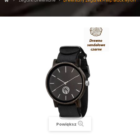
>
Zegarki Drewniane
>
Drewniany Zegarek Philip Black Nylon
Powiększ