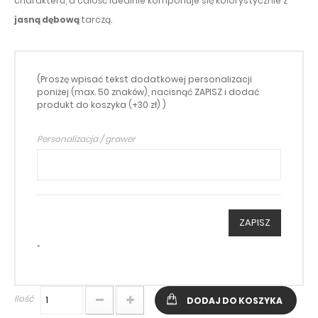
charakteru, a całość idealnie komponuje się kolorystycznie z
jasną dębową
tarczą.
(Proszę wpisać tekst dodatkowej personalizacji
poniżej (max. 50 znaków), nacisnąć ZAPISZ i dodać
produkt do koszyka (+30 zł) )
Personalizacja / grawer
ZAPISZ
*
Ilość
DODAJ DO KOSZYKA