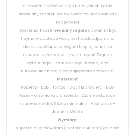
nieznacznie różnić od tego na zdjęciach. Każdy
drewniany zegarek jest niepowtarzalny co wynika z
jego procesu
tworzenia. Nasz
drewniany zegarek
powinien być
trzymany z dala od wody. Jest wodoodporny na
deszcz, zachlapania, wilgoć i krople, jednak nie
oznacza to, że można się w nim kąpać. Zegarek
wykonany jest z naturalnego drewna, więc
nurkowanie z nim nie jest najlepszym pomysłem.
Materiały:
Koperta – Dąb || Tarcza –
Dąb
|| Bransoleta -
Dąb
Pasek –
drewniana bransoleta
|| Czarne wskazówki,
czarny sekundnik || Szkło mineralne || Mechanizm -
Japoński Miyota
Wymiary:
Koperta: długość 48mm || szerokość 40mm || grubość