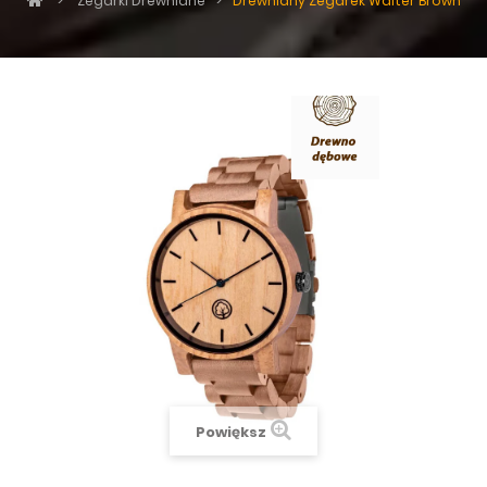
>
Zegarki Drewniane
>
Drewniany Zegarek Walter Brown
Powiększ