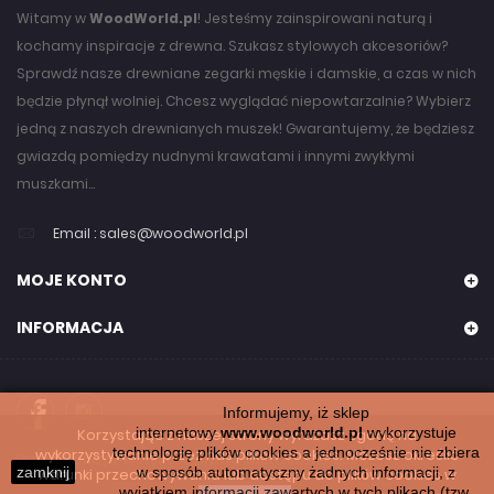
Witamy w
WoodWorld.pl
! Jesteśmy zainspirowani naturą i
kochamy inspiracje z drewna. Szukasz stylowych akcesoriów?
Sprawdź nasze drewniane zegarki męskie i damskie, a czas w nich
będzie płynął wolniej. Chcesz wyglądać niepowtarzalnie? Wybierz
jedną z naszych drewnianych muszek! Gwarantujemy, że będziesz
gwiazdą pomiędzy nudnymi krawatami i innymi zwykłymi
muszkami...
Email :
sales@woodworld.pl
MOJE KONTO
INFORMACJA
Informujemy, iż sklep
internetowy
www.woodworld.pl
wykorzystuje
Korzystając z naszej strony wyrażasz zgodę na
technologię plików cookies a jednocześnie nie zbiera
wykorzystywanie przez nas plików cookies. Możesz określić
WoodWorld.pl. Wszystkie prawa zastrzeżone. 2024
zamknij
w sposób automatyczny żadnych informacji, z
warunki przechowywania lub dostępu do plików cookies w
wyjątkiem informacji zawartych w tych plikach (tzw.