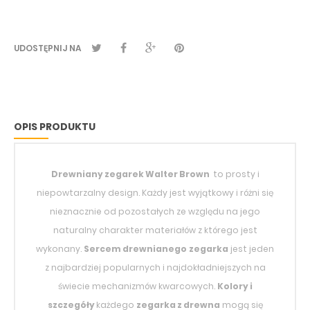
UDOSTĘPNIJ NA
OPIS PRODUKTU
Drewniany zegarek
Walter Brown
to prosty i
niepowtarzalny design. Każdy jest wyjątkowy i różni się
nieznacznie od pozostałych ze względu na jego
naturalny charakter materiałów z którego jest
wykonany.
Sercem drewnianego
zegarka
jest jeden
z najbardziej popularnych i najdokładniejszych na
świecie mechanizmów kwarcowych.
Kolory i
szczegóły
każdego
zegarka z drewna
mogą się